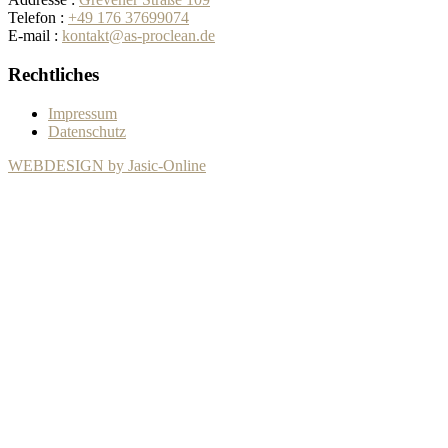
Telefon
:
+49 176 37699074
E-mail
:
kontakt@as-proclean.de
Rechtliches
Impressum
Datenschutz
WEBDESIGN by Jasic-Online