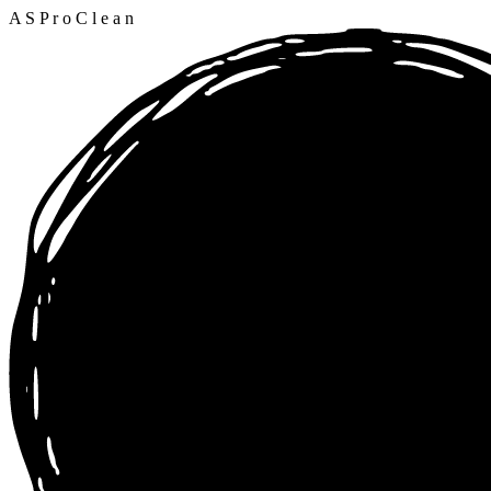
A
S
P
r
o
C
l
e
a
n