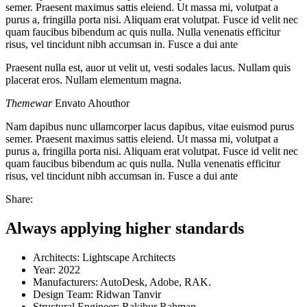
semer. Praesent maximus sattis eleiend. Ut massa mi, volutpat a
purus a, fringilla porta nisi. Aliquam erat volutpat. Fusce id velit nec
quam faucibus bibendum ac quis nulla. Nulla venenatis efficitur
risus, vel tincidunt nibh accumsan in. Fusce a dui ante
Praesent nulla est, auor ut velit ut, vesti sodales lacus. Nullam quis
placerat eros. Nullam elementum magna.
Themewar
Envato Ahouthor
Nam dapibus nunc ullamcorper lacus dapibus, vitae euismod purus
semer. Praesent maximus sattis eleiend. Ut massa mi, volutpat a
purus a, fringilla porta nisi. Aliquam erat volutpat. Fusce id velit nec
quam faucibus bibendum ac quis nulla. Nulla venenatis efficitur
risus, vel tincidunt nibh accumsan in. Fusce a dui ante
Share:
Always applying higher standards
Architects:
Lightscape Architects
Year:
2022
Manufacturers:
AutoDesk, Adobe, RAK.
Design Team:
Ridwan Tanvir
Structural Engineer:
Rakibur Rahman