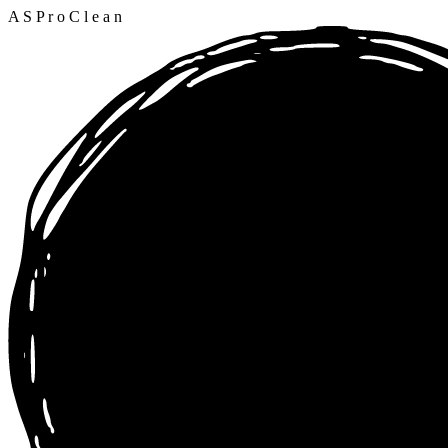
A
S
P
r
o
C
l
e
a
n